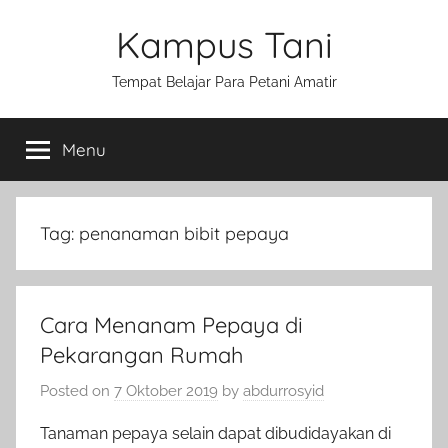
Skip
Kampus Tani
to
content
Tempat Belajar Para Petani Amatir
Menu
Tag:
penanaman bibit pepaya
Cara Menanam Pepaya di
Pekarangan Rumah
Posted on
7 Oktober 2019
by
abdurrosyid
Tanaman pepaya selain dapat dibudidayakan di