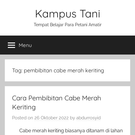
Skip
Kampus Tani
to
content
Tempat Belajar Para Petani Amatir
Menu
Tag:
pembibitan cabe merah keriting
Cara Pembibitan Cabe Merah
Keriting
Posted on
26 Oktober 2022
by
abdurrosyid
Cabe merah keriting biasanya ditanam di lahan