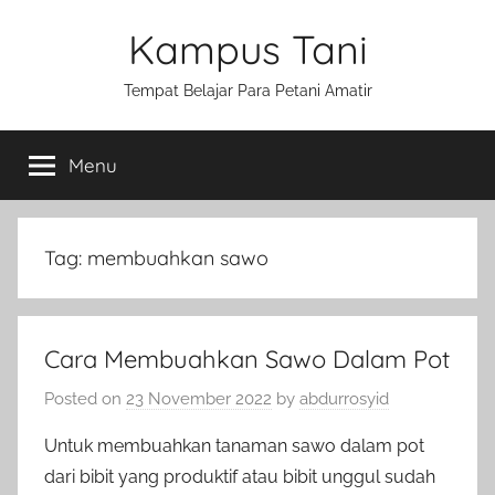
Skip
Kampus Tani
to
content
Tempat Belajar Para Petani Amatir
Menu
Tag:
membuahkan sawo
Cara Membuahkan Sawo Dalam Pot
Posted on
23 November 2022
by
abdurrosyid
Untuk membuahkan tanaman sawo dalam pot
dari bibit yang produktif atau bibit unggul sudah