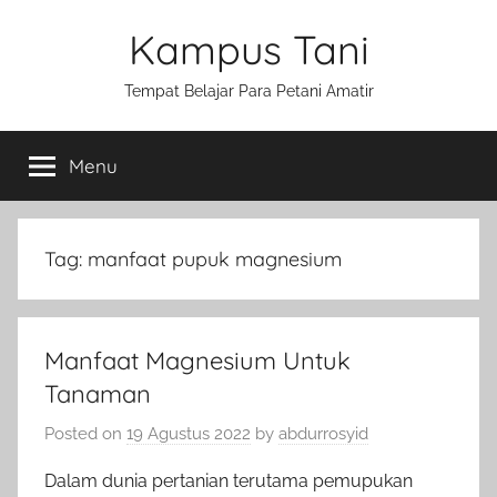
Skip
Kampus Tani
to
content
Tempat Belajar Para Petani Amatir
Menu
Tag:
manfaat pupuk magnesium
Manfaat Magnesium Untuk
Tanaman
Posted on
19 Agustus 2022
by
abdurrosyid
Dalam dunia pertanian terutama pemupukan