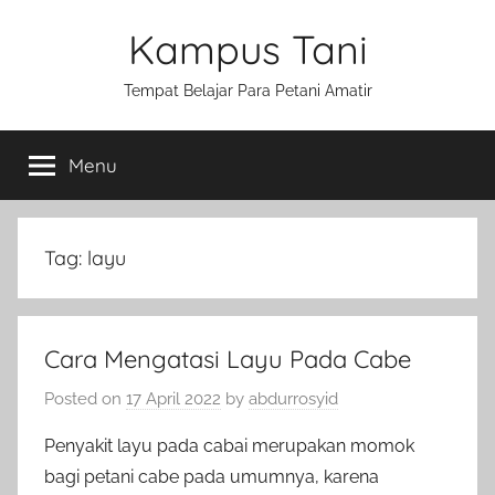
Skip
Kampus Tani
to
content
Tempat Belajar Para Petani Amatir
Menu
Tag:
layu
Cara Mengatasi Layu Pada Cabe
Posted on
17 April 2022
by
abdurrosyid
Penyakit layu pada cabai merupakan momok
bagi petani cabe pada umumnya, karena