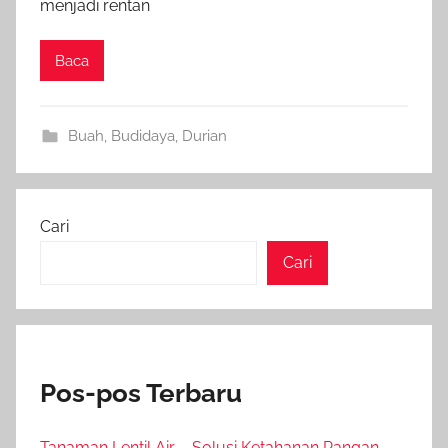
menjadi rentan
Baca
Buah
,
Budidaya
,
Durian
Cari
Cari
Pos-pos Terbaru
Tanaman Lentil Air – Solusi Ketahanan Pangan