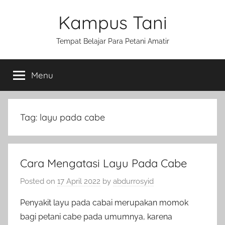
Skip
Kampus Tani
to
content
Tempat Belajar Para Petani Amatir
Menu
Tag:
layu pada cabe
Cara Mengatasi Layu Pada Cabe
Posted on
17 April 2022
by
abdurrosyid
Penyakit layu pada cabai merupakan momok
bagi petani cabe pada umumnya, karena