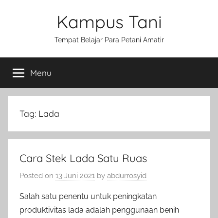
Skip
Kampus Tani
to
content
Tempat Belajar Para Petani Amatir
Menu
Tag:
Lada
Cara Stek Lada Satu Ruas
Posted on
13 Juni 2021
by
abdurrosyid
Salah satu penentu untuk peningkatan
produktivitas lada adalah penggunaan benih