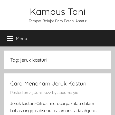
Skip
Kampus Tani
to
content
Tempat Belajar Para Petani Amatir
Menu
Tag:
jeruk kasturi
Cara Menanam Jeruk Kasturi
Posted on
23 Juni 2022
by
abdurrosyid
Jeruk kasturi (Citrus microcarpa) atau dalam
bahasa inggris disebut calamansi adalah jenis