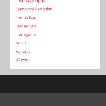
Teknologi Irigasi
Teknologi Pertanian
Ternak Ikan
Ternak Sapi
Transgenik
Vanili
Varietas
Wacana