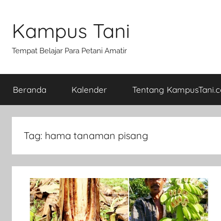
Skip
to
Kampus Tani
content
Tempat Belajar Para Petani Amatir
Beranda
Kalender
Tentang KampusTani.
Tag:
hama tanaman pisang