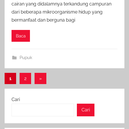
cairan yang didalamnya terkandung campuran
dari beberapa mikroorganisme hidup yang
bermanfaat dan berguna bagi
Baca
Pupuk
Paginasi
Next
1
2
»
Posts
pos
Cari
Cari