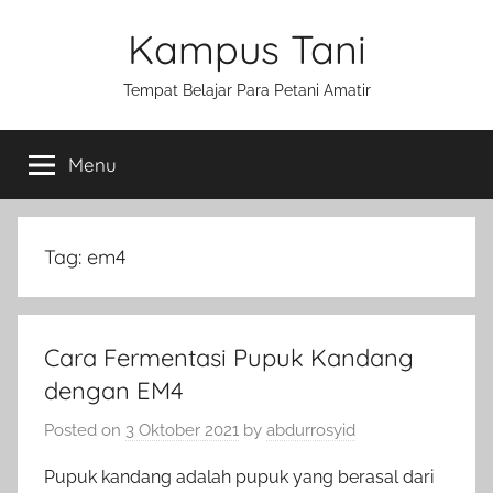
Skip
Kampus Tani
to
content
Tempat Belajar Para Petani Amatir
Menu
Tag:
em4
Cara Fermentasi Pupuk Kandang
dengan EM4
Posted on
3 Oktober 2021
by
abdurrosyid
Pupuk kandang adalah pupuk yang berasal dari