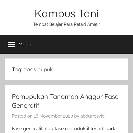
Skip
Kampus Tani
to
content
Tempat Belajar Para Petani Amatir
Menu
Tag:
dosis pupuk
Pemupukan Tanaman Anggur Fase
Generatif
Posted on
16 November 2020
by
abdurrosyid
Fase generatif atau fase reproduktif terjadi pada