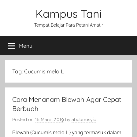
Skip
Kampus Tani
to
content
Tempat Belajar Para Petani Amatir
Menu
Tag:
Cucumis melo L
Cara Menanam Blewah Agar Cepat
Berbuah
Posted on
16 Maret 2019
by
abdurrosyid
Blewah (Cucumis melo L.) yang termasuk dalam