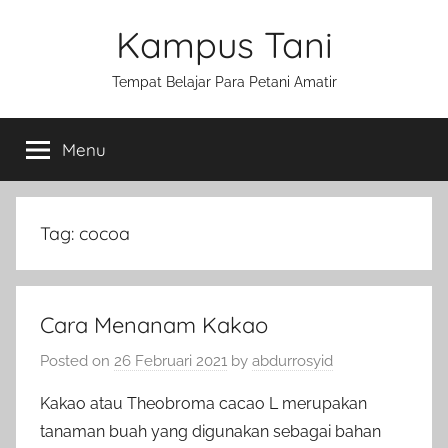
Skip
Kampus Tani
to
content
Tempat Belajar Para Petani Amatir
Menu
Tag:
cocoa
Cara Menanam Kakao
Posted on
26 Februari 2021
by
abdurrosyid
Kakao atau Theobroma cacao L merupakan
tanaman buah yang digunakan sebagai bahan