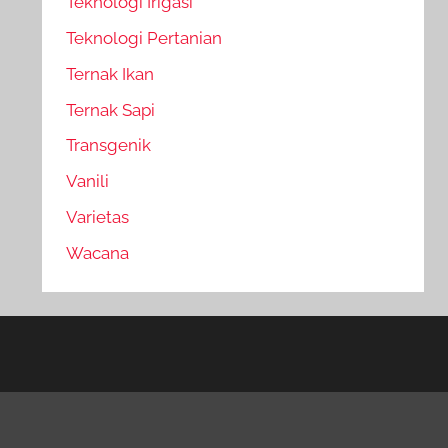
Teknologi Irigasi
Teknologi Pertanian
Ternak Ikan
Ternak Sapi
Transgenik
Vanili
Varietas
Wacana