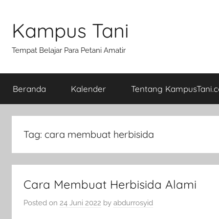
Skip
to
Kampus Tani
content
Tempat Belajar Para Petani Amatir
Beranda
Kalender
Tentang KampusTani.
Tag:
cara membuat herbisida
Cara Membuat Herbisida Alami
Posted on
24 Juni 2022
by
abdurrosyid