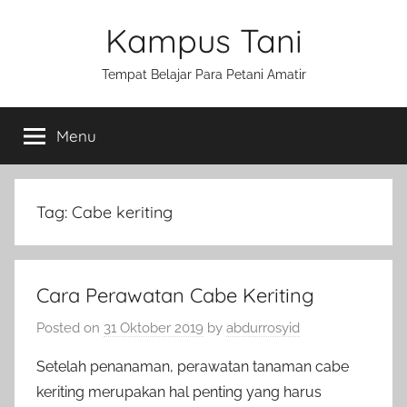
Skip
Kampus Tani
to
content
Tempat Belajar Para Petani Amatir
Menu
Tag:
Cabe keriting
Cara Perawatan Cabe Keriting
Posted on
31 Oktober 2019
by
abdurrosyid
Setelah penanaman, perawatan tanaman cabe
keriting merupakan hal penting yang harus