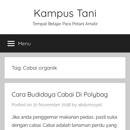
Skip
Kampus Tani
to
content
Tempat Belajar Para Petani Amatir
Menu
Tag:
Cabai organik
Cara Budidaya Cabai Di Polybag
Posted on
10 November 2018
by
abdurrosyid
Jika anda penggemar makanan pedas, pasti suka
dengan cabai. Cabai adalah tanaman perdu yang