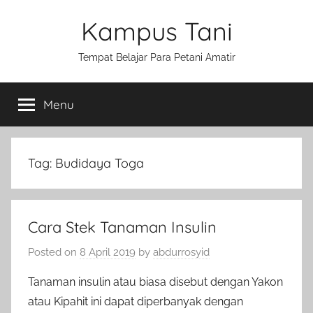
Skip
Kampus Tani
to
content
Tempat Belajar Para Petani Amatir
Menu
Tag:
Budidaya Toga
Cara Stek Tanaman Insulin
Posted on
8 April 2019
by
abdurrosyid
Tanaman insulin atau biasa disebut dengan Yakon
atau Kipahit ini dapat diperbanyak dengan