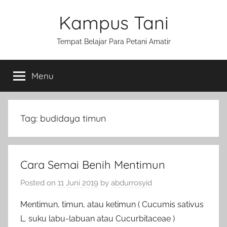
Skip
Kampus Tani
to
content
Tempat Belajar Para Petani Amatir
Menu
Tag:
budidaya timun
Cara Semai Benih Mentimun
Posted on
11 Juni 2019
by
abdurrosyid
Mentimun, timun, atau ketimun ( Cucumis sativus
L. suku labu-labuan atau Cucurbitaceae )