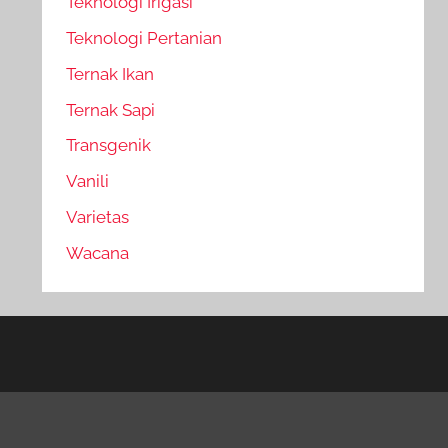
Teknologi Irigasi
Teknologi Pertanian
Ternak Ikan
Ternak Sapi
Transgenik
Vanili
Varietas
Wacana