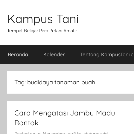
Skip
to
Kampus Tani
content
Tempat Belajar Para Petani Amatir
Beranda
Kalender
Tentang KampusTani.
Tag:
budidaya tanaman buah
Cara Mengatasi Jambu Madu
Rontok
Posted on
29 November 2018
by
abdurrosyid