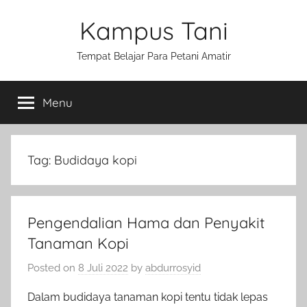
Skip
Kampus Tani
to
content
Tempat Belajar Para Petani Amatir
Menu
Tag:
Budidaya kopi
Pengendalian Hama dan Penyakit
Tanaman Kopi
Posted on
8 Juli 2022
by
abdurrosyid
Dalam budidaya tanaman kopi tentu tidak lepas