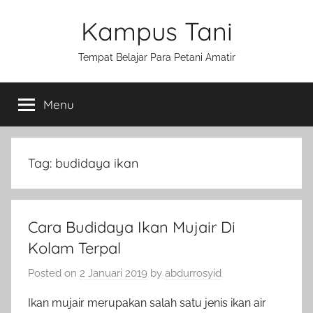
Skip
Kampus Tani
to
content
Tempat Belajar Para Petani Amatir
Menu
Tag:
budidaya ikan
Cara Budidaya Ikan Mujair Di
Kolam Terpal
Posted on
2 Januari 2019
by
abdurrosyid
Ikan mujair merupakan salah satu jenis ikan air