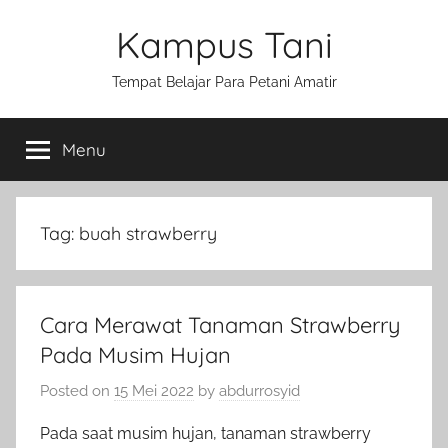
Skip
Kampus Tani
to
content
Tempat Belajar Para Petani Amatir
Menu
Tag:
buah strawberry
Cara Merawat Tanaman Strawberry
Pada Musim Hujan
Posted on
15 Mei 2022
by
abdurrosyid
Pada saat musim hujan, tanaman strawberry