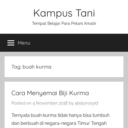
Skip
Kampus Tani
to
content
Tempat Belajar Para Petani Amatir
Menu
Tag:
buah kurma
Cara Menyemai Biji Kurma
Posted on
4 November 2018
by
abdurrosyid
Ternyata buah kurma tidak hanya bisa tumbuh
dan berbuah di negara-negara Timur Tengah