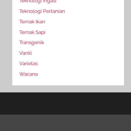
Teknologi Irigasi
Teknologi Pertanian
Ternak Ikan
Ternak Sapi
Transgenik
Vanili
Varietas
Wacana