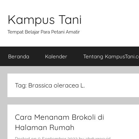
Skip
to
Kampus Tani
content
Tempat Belajar Para Petani Amatir
Beranda
Kalender
Tentang KampusTani.
Tag:
Brassica oleracea L.
Cara Menanam Brokoli di
Halaman Rumah
Posted on
9 September 2022
by
abdurrosyid