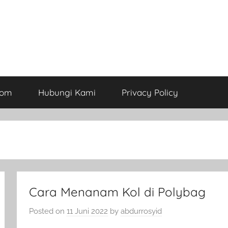
com
Hubungi Kami
Privacy Policy
Cara Menanam Kol di Polybag
Posted on
11 Juni 2022
by
abdurrosyid