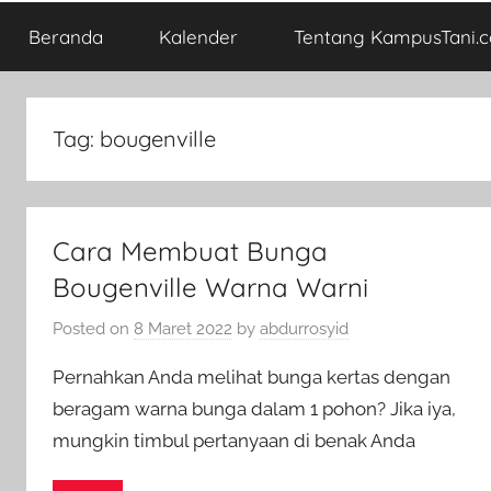
Beranda
Kalender
Tentang KampusTani.
Tag:
bougenville
Cara Membuat Bunga
Bougenville Warna Warni
Posted on
8 Maret 2022
by
abdurrosyid
Pernahkan Anda melihat bunga kertas dengan
beragam warna bunga dalam 1 pohon? Jika iya,
mungkin timbul pertanyaan di benak Anda