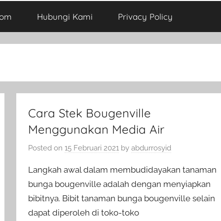
com
Hubungi Kami
Privacy Policy
Cara Stek Bougenville
Menggunakan Media Air
Posted on
15 Februari 2021
by
abdurrosyid
Langkah awal dalam membudidayakan tanaman
bunga bougenville adalah dengan menyiapkan
bibitnya. Bibit tanaman bunga bougenville selain
dapat diperoleh di toko-toko