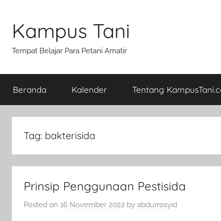
Skip
to
Kampus Tani
content
Tempat Belajar Para Petani Amatir
Beranda
Kalender
Tentang KampusTani.
Tag:
bakterisida
Prinsip Penggunaan Pestisida
Posted on
16 November 2022
by
abdurrosyid