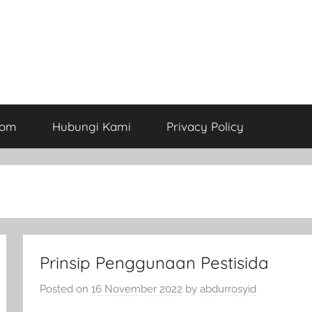
com
Hubungi Kami
Privacy Policy
Prinsip Penggunaan Pestisida
Posted on
16 November 2022
by
abdurrosyid