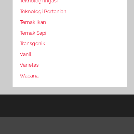
Teknologi Irigasi
Teknologi Pertanian
Ternak Ikan
Ternak Sapi
Transgenik
Vanili
Varietas
Wacana