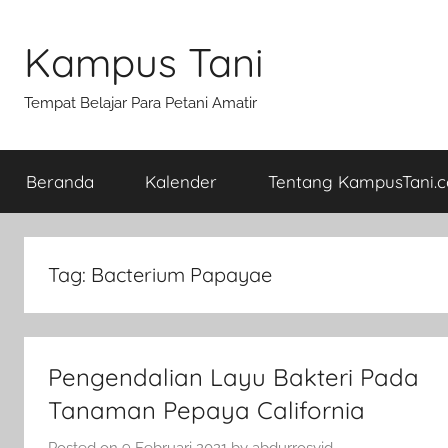
Skip
to
Kampus Tani
content
Tempat Belajar Para Petani Amatir
Beranda
Kalender
Tentang KampusTani.
Tag:
Bacterium Papayae
Pengendalian Layu Bakteri Pada
Tanaman Pepaya California
Posted on
9 Februari 2021
by
abdurrosyid