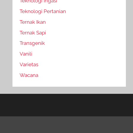
Teknologi Irigasi
Teknologi Pertanian
Ternak Ikan
Ternak Sapi
Transgenik
Vanili
Varietas
Wacana