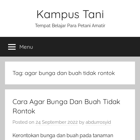
Skip
Kampus Tani
to
content
Tempat Belajar Para Petani Amatir
Menu
Tag:
agar bunga dan buah tidak rontok
Cara Agar Bunga Dan Buah Tidak
Rontok
Posted on
24 September 2022
by
abdurrosyid
Kerontokan bunga dan buah pada tanaman