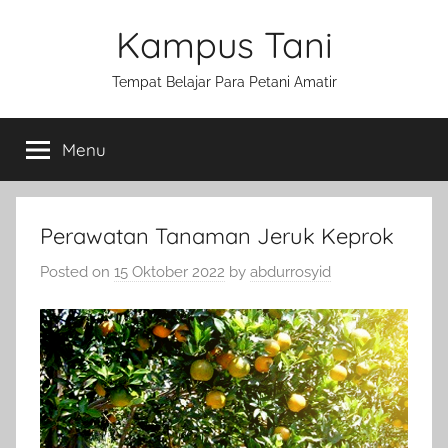
Skip
Kampus Tani
to
content
Tempat Belajar Para Petani Amatir
Menu
Perawatan Tanaman Jeruk Keprok
Posted on
15 Oktober 2022
by
abdurrosyid