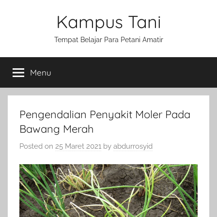
Skip
Kampus Tani
to
content
Tempat Belajar Para Petani Amatir
Menu
Pengendalian Penyakit Moler Pada
Bawang Merah
Posted on
25 Maret 2021
by
abdurrosyid