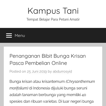
Skip
Kampus Tani
to
content
Tempat Belajar Para Petani Amatir
Menu
Penanganan Bibit Bunga Krisan
Pasca Pembelian Online
Posted on
25 Juni 2019
by
abdurrosyid
Bunga krisan atau krisantemum
(Chrysanthemum
morifolium)
di Indonesia dijuluki bunga seruni
adalah tanaman berbunga yang memiliki 40
spesies dan ribuan varietas. Di luar negeri bunga