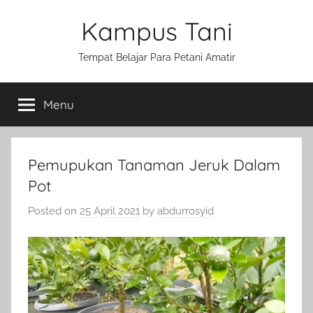
Skip
Kampus Tani
to
content
Tempat Belajar Para Petani Amatir
Menu
Pemupukan Tanaman Jeruk Dalam
Pot
Posted on
25 April 2021
by
abdurrosyid