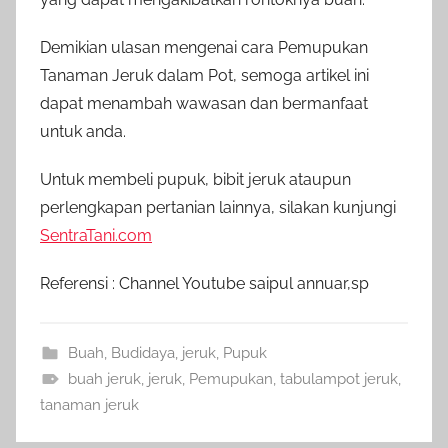
Demikian ulasan mengenai cara Pemupukan
Tanaman Jeruk dalam Pot, semoga artikel ini
dapat menambah wawasan dan bermanfaat
untuk anda.
Untuk membeli pupuk, bibit jeruk ataupun
perlengkapan pertanian lainnya, silakan kunjungi
SentraTani.com
Referensi : Channel Youtube saipul annuar,sp
Buah
,
Budidaya
,
jeruk
,
Pupuk
buah jeruk
,
jeruk
,
Pemupukan
,
tabulampot jeruk
,
tanaman jeruk