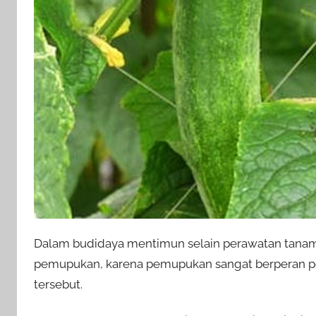
Dalam budidaya mentimun selain perawatan tanaman
pemupukan, karena pemupukan sangat berperan pe
tersebut.