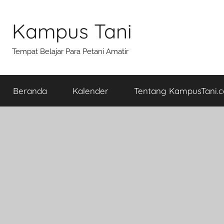
Skip
to
Kampus Tani
content
Tempat Belajar Para Petani Amatir
Beranda
Kalender
Tentang KampusTani.