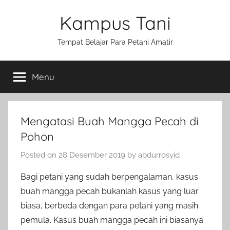
Skip
Kampus Tani
to
content
Tempat Belajar Para Petani Amatir
Menu
Mengatasi Buah Mangga Pecah di
Pohon
Posted on
28 Desember 2019
by
abdurrosyid
Bagi petani yang sudah berpengalaman, kasus
buah mangga pecah bukanlah kasus yang luar
biasa, berbeda dengan para petani yang masih
pemula. Kasus buah mangga pecah ini biasanya