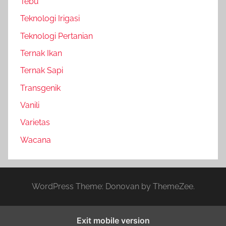
Tebu
Teknologi Irigasi
Teknologi Pertanian
Ternak Ikan
Ternak Sapi
Transgenik
Vanili
Varietas
Wacana
WordPress Theme: Donovan by ThemeZee.
Exit mobile version