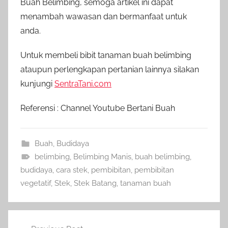
Buah Belimbing, semoga artikel ini dapat
menambah wawasan dan bermanfaat untuk
anda.
Untuk membeli bibit tanaman buah belimbing
ataupun perlengkapan pertanian lainnya silakan
kunjungi
SentraTani.com
Referensi : Channel Youtube Bertani Buah
Buah
,
Budidaya
belimbing
,
Belimbing Manis
,
buah belimbing
,
budidaya
,
cara stek
,
pembibitan
,
pembibitan
vegetatif
,
Stek
,
Stek Batang
,
tanaman buah
Navigasi