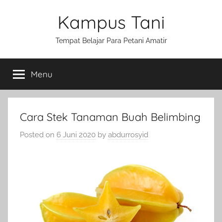
Skip
Kampus Tani
to
content
Tempat Belajar Para Petani Amatir
Menu
Cara Stek Tanaman Buah Belimbing
Posted on
6 Juni 2020
by
abdurrosyid