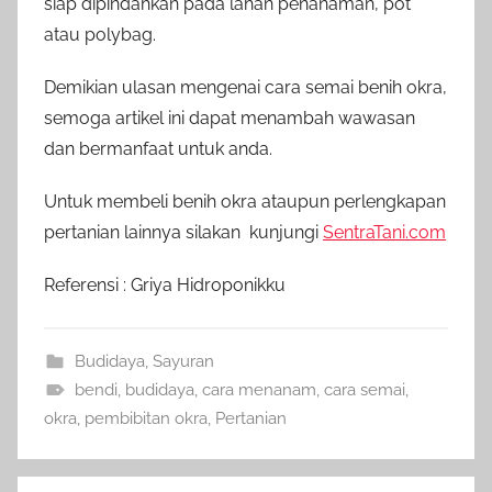
siap dipindahkan pada lahan penanaman, pot
atau polybag.
Demikian ulasan mengenai cara semai benih okra,
semoga artikel ini dapat menambah wawasan
dan bermanfaat untuk anda.
Untuk membeli benih okra ataupun perlengkapan
pertanian lainnya silakan kunjungi
SentraTani.com
Referensi : Griya Hidroponikku
Budidaya
,
Sayuran
bendi
,
budidaya
,
cara menanam
,
cara semai
,
okra
,
pembibitan okra
,
Pertanian