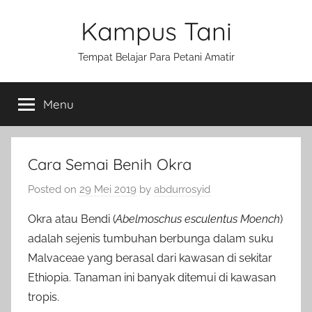
Skip
Kampus Tani
to
content
Tempat Belajar Para Petani Amatir
Menu
Cara Semai Benih Okra
Posted on
29 Mei 2019
by
abdurrosyid
Okra atau Bendi (
Abelmoschus esculentus Moench
)
adalah sejenis tumbuhan berbunga dalam suku
Malvaceae yang berasal dari kawasan di sekitar
Ethiopia. Tanaman ini banyak ditemui di kawasan
tropis.