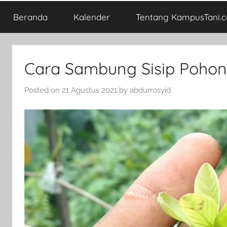
Beranda
Kalender
Tentang KampusTani.
Cara Sambung Sisip Pohon
Posted on
21 Agustus 2021
by
abdurrosyid