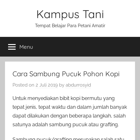
Skip
Kampus Tani
to
content
Tempat Belajar Para Petani Amatir
Menu
Cara Sambung Pucuk Pohon Kopi
Posted on
2 Juli 2019
by
abdurrosyid
Untuk menyediakan bibit kopi bermutu yang
tepat jenis, tepat waktu dan dalam jumlah banyak
dapat dilakukan dengan beberapa langkah, salah
satunya adalah sambung pucuk atau grafting.
Sambung pucuk/grafting merupakan salah satu