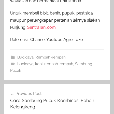
wawasan dan bermanfaat untuk anda.
Untuk membeli bibit, benih, pupuk, pestisida
maupun perlengkapan pertanian lainnya silakan
kunjungi
SentraTani.com
Referensi : Channel Youtube Agro Toko
Budidaya
,
Rempah-rempah
budidaya
,
kopi
,
rempah-rempah
,
Sambung
Pucuk
Navigasi
Previous Post
pos
Cara Sambung Pucuk Kombinasi Pohon
Kelengkeng