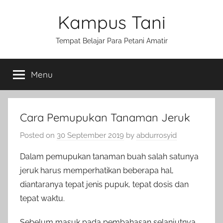
Skip
Kampus Tani
to
content
Tempat Belajar Para Petani Amatir
Menu
Cara Pemupukan Tanaman Jeruk
Posted on
30 September 2019
by
abdurrosyid
Dalam pemupukan tanaman buah salah satunya
jeruk harus memperhatikan beberapa hal,
diantaranya tepat jenis pupuk, tepat dosis dan
tepat waktu.
Sebelum masuk pada pembahasan selanjutnya