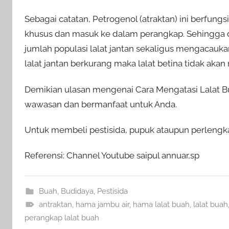
Sebagai catatan, Petrogenol (atraktan) ini berfung
khusus dan masuk ke dalam perangkap. Sehingga
jumlah populasi lalat jantan sekaligus mengacaukan
lalat jantan berkurang maka lalat betina tidak aka
Demikian ulasan mengenai Cara Mengatasi Lalat B
wawasan dan bermanfaat untuk Anda.
Untuk membeli pestisida, pupuk ataupun perlengka
Referensi: Channel Youtube saipul annuar,sp
Buah
,
Budidaya
,
Pestisida
antraktan
,
hama jambu air
,
hama lalat buah
,
lalat buah
perangkap lalat buah