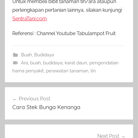
Untuk membeli bibit tanaman tin/ara ataupun
perlengkapan pertanian lainnya, silakan kunjungi
SentraTani.com
Referensi : Channel Youtube Tabulampot Fruit
Buah
,
Budidaya
Ara
,
buah
,
budidaya
,
karat daun
,
pengendalian
hama penyakit
,
perawatan tanaman
,
tin
Navigasi
Previous Post
pos
Cara Stek Bunga Kenanga
Next Post