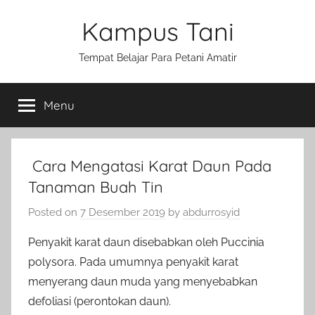
Skip
Kampus Tani
to
content
Tempat Belajar Para Petani Amatir
Menu
Cara Mengatasi Karat Daun Pada
Tanaman Buah Tin
Posted on
7 Desember 2019
by
abdurrosyid
Penyakit karat daun disebabkan oleh Puccinia
polysora. Pada umumnya penyakit karat
menyerang daun muda yang menyebabkan
defoliasi (perontokan daun).