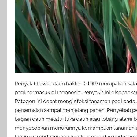
Penyakit hawar daun bakteri (HDB) merupakan sala
padi, termasuk di Indonesia. Penyakit ini disebabka
Patogen ini dapat menginfeksi tanaman padi pada
persemaian sampai menjelang panen. Penyebab pe
bagian daun melalui luka daun atau lobang alami b
menyebabkan menurunnya kemampuan tanaman untuk
tanaman muda mengakibatkan mati dan pada tanam