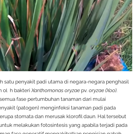
h satu penyakit padi utama di negara-negara penghasil
n ol h bakteri
Xanthomonas oryzae
pv
. oryzae (Xoo)
.
 semua fase pertumbuhan tanaman dari mulai
nyakit (patogen) menginfeksi tanaman padi pada
erupa stomata dan merusak klorofil daun. Hal tersebut
 melakukan fotosintesis yang apabila terjadi pada
an fase generatif mengakibatkan pengisian gabah