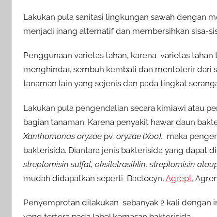
Lakukan pula sanitasi lingkungan sawah dengan 
menjadi inang alternatif dan membersihkan sisa-sis
Penggunaan varietas tahan, karena varietas tah
menghindar, sembuh kembali dan mentolerir dari s
tanaman lain yang sejenis dan pada tingkat seran
Lakukan pula pengendalian secara kimiawi atau p
bagian tanaman. Karena penyakit hawar daun bakte
Xanthomonas oryzae
pv
. oryzae (Xoo),
maka pengend
bakterisida. Diantara jenis bakterisida yang dapat
streptomisin sulfat, oksitetrasiklin, streptomisin a
mudah didapatkan seperti Bactocyn,
Agrept,
Agre
Penyemprotan dilakukan sebanyak 2 kali dengan int
yang tertera pada label kemasan bakterisida.