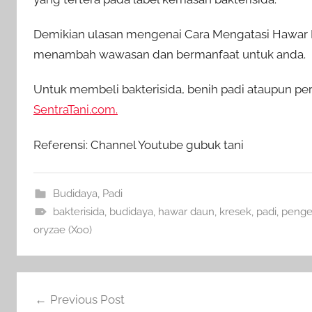
Demikian ulasan mengenai Cara Mengatasi Hawar D
menambah wawasan dan bermanfaat untuk anda.
Untuk membeli bakterisida, benih padi ataupun per
SentraTani.com.
Referensi: Channel Youtube gubuk tani
Budidaya
,
Padi
bakterisida
,
budidaya
,
hawar daun
,
kresek
,
padi
,
penge
oryzae (Xoo)
Navigasi
Previous Post
pos