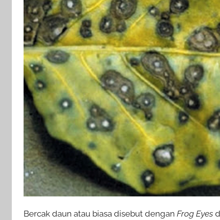
Bercak daun atau biasa disebut dengan
Frog Eyes
d