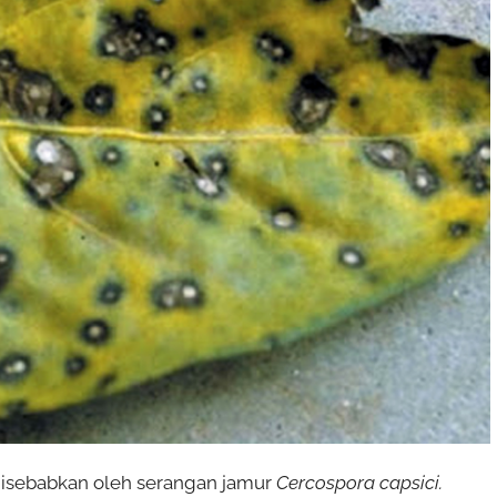
isebabkan oleh serangan jamur
Cercospora capsici.