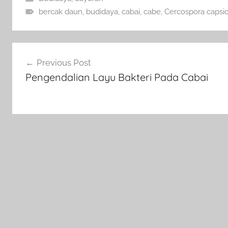
bercak daun
,
budidaya
,
cabai
,
cabe
,
Cercospora capsic
Navigasi
Previous Post
pos
Pengendalian Layu Bakteri Pada Cabai