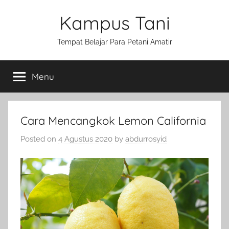
Skip
Kampus Tani
to
content
Tempat Belajar Para Petani Amatir
Menu
Cara Mencangkok Lemon California
Posted on
4 Agustus 2020
by
abdurrosyid