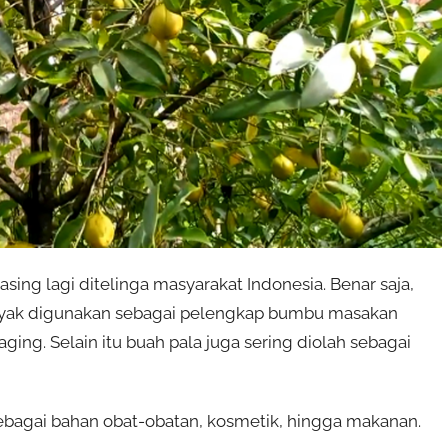
ing lagi ditelinga masyarakat Indonesia. Benar saja,
yak digunakan sebagai pelengkap bumbu masakan
ing. Selain itu buah pala juga sering diolah sebagai
sebagai bahan obat-obatan, kosmetik, hingga makanan.