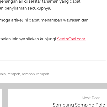
genangan air di sekitar tanaman yang dapat
an penyiraman secukupnya.
moga artikel ini dapat menambah wawasan dan
anian lainnya silakan kunjungi
SentraTani.com.
pala
,
rempah
,
rempah-rempah
Next Post
Sambung Samping Pala