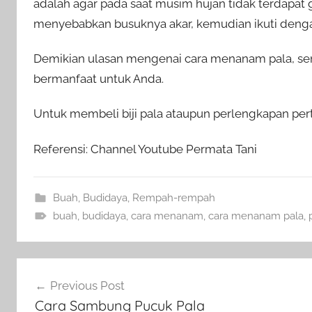
adalah agar pada saat musim hujan tidak terdapat 
menyebabkan busuknya akar, kemudian ikuti deng
Demikian ulasan mengenai cara menanam pala, se
bermanfaat untuk Anda.
Untuk membeli biji pala ataupun perlengkapan pert
Referensi: Channel Youtube Permata Tani
Buah
,
Budidaya
,
Rempah-rempah
buah
,
budidaya
,
cara menanam
,
cara menanam pala
,
Navigasi
Previous Post
pos
Cara Sambung Pucuk Pala