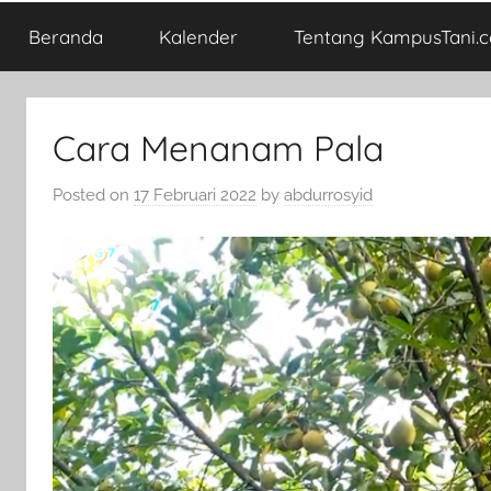
Beranda
Kalender
Tentang KampusTani.
Cara Menanam Pala
Posted on
17 Februari 2022
by
abdurrosyid