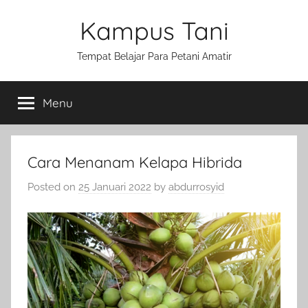
Skip
Kampus Tani
to
content
Tempat Belajar Para Petani Amatir
Menu
Cara Menanam Kelapa Hibrida
Posted on
25 Januari 2022
by
abdurrosyid