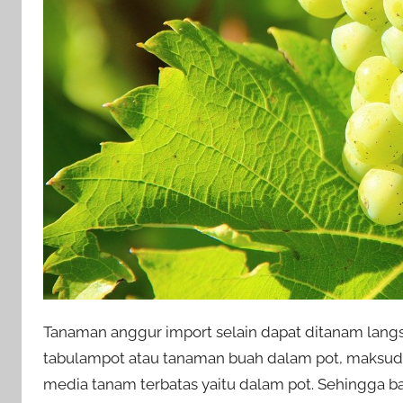
Tanaman anggur import selain dapat ditanam langs
tabulampot atau tanaman buah dalam pot, maksu
media tanam terbatas yaitu dalam pot. Sehingga 