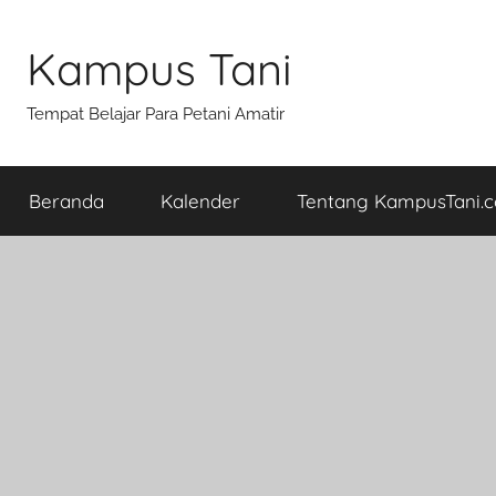
Skip
to
Kampus Tani
content
Tempat Belajar Para Petani Amatir
Beranda
Kalender
Tentang KampusTani.