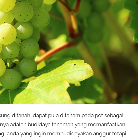
ung ditanah, dapat pula ditanam pada pot sebagai
dnya adalah budidaya tanaman yang memanfaatkan
bagi anda yang ingin membudidayakan anggur tetapi