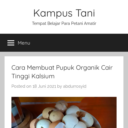
Skip
Kampus Tani
to
content
Tempat Belajar Para Petani Amatir
Menu
Cara Membuat Pupuk Organik Cair
Tinggi Kalsium
Posted on
18 Juni 2021
by
abdurrosyid