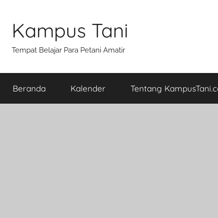
Skip
to
Kampus Tani
content
Tempat Belajar Para Petani Amatir
Beranda
Kalender
Tentang KampusTani.